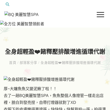
全身超輕盈❤️鍺釋壓排酸增進循環代謝
首頁
/
部落客分享
/
全身超輕盈❤️鍺釋壓排酸增進循環代謝
厚~大嬸魚魚又變泥鰍了啦！！
去了一趟BQ美麗智慧SPA，魚魚整個人像燈管一樣走出店
裡，臉白到發亮捏，自帶打燈器就對了XD
衣服下的皮膚嫩得更誇張，快快快，快幫我拍一張，拍得漂