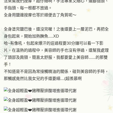
法來幫我們按摩，超仔細啊，手法專業又細心，連腳指頭、
手指頭、每一根都不放過。
全身用鹽邊按摩也等於順便去了角質呢～
全身塗完鹽巴後，還沒完喔！之後還要上一層泥巴，再把全
身包起來，開始加熱醃魚.....XD
哈~有像吼，包起來爆汗的這過程要30分鐘可以看一下影
片，在溫熱的過程中，美容師的手也沒有停過，還幫我處理
了頭部及肩頸，簡直太舒服，我都要愛上美容師.......的那雙
手！
不知道是不是因為常接觸精油的關係，碰到美容師的手時，
那觸感竟然比我女兒的手還要細....(超羨慕啊