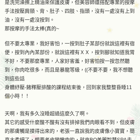
是洗完澡擦上精油來保護皮膚，但美容師還搭配專業的按摩
手法按壓肩頸、背、肚子、四肢、指頭，沒有一處沒有上到
油，沒有一處沒按到。
那按摩的手法太棒(真的~
但不要太專業，我好害怕，一按到肚子某部份就說這裡有宿
便，按到內內某部份，就說這裡有ＸＸ，按到腳就知道我胃
不好，不要那麼專業，人家好害羞，好害怕按一按忽然聽
到，你肉吃很多，而且是暴龍等級，((不要不要，我不想聽
到這些話
身體紓壓-鍺釋壓排酸的課程結束後，回到家我整整昏睡11
個小時！！
天啊，我有多久沒睡超過這麼久了啊。
其它的感受什麼酸不酸有沒有排掉我們肉眼看不到，但皮膚
的那膚觸是摸得出來的，老張一直說我的皮膚像小寶寶，簡
直太柔細了，想要老皮變嫩肉的，就來BQ美麗智慧SPA走